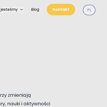
 jesteśmy
Blog
Kontakt
PL
órzy zmieniają
y, nauki i aktywności