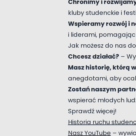
Chronimy i rozwijamy
kluby studenckie i fes
Wspieramy rozwój i 
i liderami, pomagając
Jak możesz do nas do
Chcesz działać?
– Wy
Masz historię, którą 
anegdotami, aby ocali
Zostań naszym part
wspierać młodych ludz
Sprawdź więcej!
Historia ruchu studen
Nasz YouTube
– wywiad