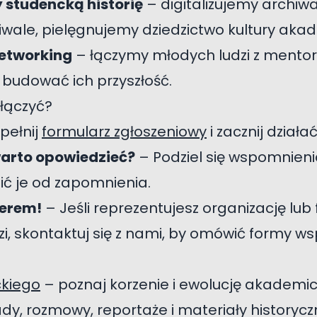
 studencką historię
– digitalizujemy archi
tiwale, pielęgnujemy dziedzictwo kultury akad
networking
– łączymy młodych ludzi z mentor
 budować ich przyszłość.
łączyć?
pełnij
formularz zgłoszeniowy
i zacznij działać
warto opowiedzieć?
– Podziel się wspomnienia
ć je od zapomnienia.
nerem!
– Jeśli reprezentujesz organizację lub 
i, skontaktuj się z nami, by omówić formy ws
ckiego
– poznaj korzenie i ewolucję akademick
y, rozmowy, reportaże i materiały historycz