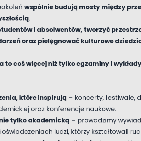
 pokoleń
wspólnie budują mosty między prze
zyszłością
.
studentów i absolwentów, tworzyć przestrz
darzeń oraz pielęgnować kulturowe dziedzi
a to coś więcej niż tylko egzaminy i wykład
nia, które inspirują
– koncerty, festiwale, 
emickiej oraz konferencje naukowe.
 nie tylko akademicką
– prowadzimy wywiady
oświadczeniach ludzi, którzy kształtowali ruc