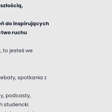
szłością,
eń do inspirujących
ctwo ruchu
y
, to jesteś we
debaty, spotkania z
, podcasty,
h studencki.