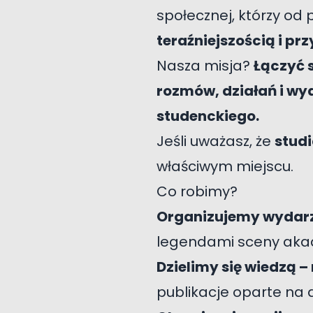
społecznej, którzy od
teraźniejszością i pr
Nasza misja?
Łączyć 
rozmów, działań i wy
studenckiego.
Jeśli uważasz, że
studi
właściwym miejscu.
Co robimy?
Organizujemy wydarze
legendami sceny akad
Dzielimy się wiedzą –
publikacje oparte na d