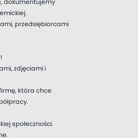
wa, dokumentujemy
emickiej.
ami, przedsiębiorcami
!
mi, zdjęciami i
firmę, która chce
półpracy.
iej społeczności.
ne.