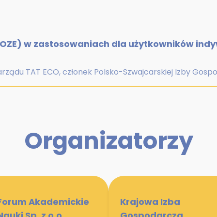
(OZE) w zastosowaniach dla użytkowników indy
arządu TAT ECO, członek Polsko-Szwajcarskiej Izby Gosp
Organizatorzy
Forum Akademickie
Krajowa Izba
Nauki Sp. z o.o.
Gospodarcza