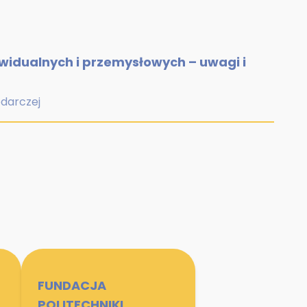
widualnych i przemysłowych – uwagi i
odarczej
FUNDACJA
POLITECHNIKI