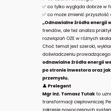
✅ co tylko wygląda dobrze w f
✅ co może zmienić przyszłość e
„Odnawialne źródła energii
trendów, ale też analiza prak
rozwiązań OZE w różnych skala
Choć temat jest szeroki, wykła
doświadczeniu prowadzącego. 
odnawialne źródła energii w
po stronie inwestora oraz ja
przemysłu.
👤
Prelegent
Mgr inż. Tomasz Tutak
to uzna
transformacji ciepłowniczej. P
zakresie nowoczesnych syste