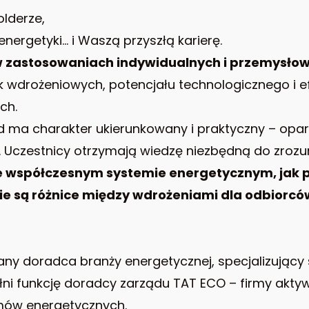
olderze,
nergetyki… i Waszą przyszłą karierę.
 w zastosowaniach indywidualnych i przemysło
tyk wdrożeniowych, potencjału technologicznego i 
ch.
d ma charakter ukierunkowany i praktyczny – opart
Uczestnicy otrzymają wiedzę niezbędną do zrozu
e współczesnym systemie energetycznym, jak 
kie są różnice między wdrożeniami dla odbiorcó
ny doradca branży energetycznej, specjalizujący s
ełni funkcję doradcy zarządu TAT ECO – firmy aktyw
mów energetycznych.