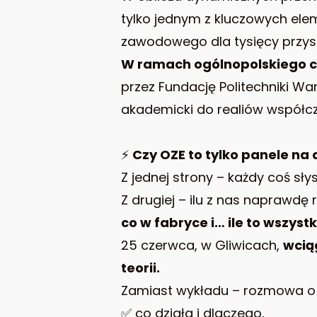
tylko jednym z kluczowych elem
zawodowego dla tysięcy przysz
W ramach ogólnopolskiego c
przez Fundację Politechniki Wa
akademicki do realiów współcz
⚡
Czy OZE to tylko panele na
Z jednej strony – każdy coś sły
Z drugiej – ilu z nas naprawdę
co w fabryce i… ile to wszyst
25 czerwca, w Gliwicach,
wcią
teorii.
Zamiast wykładu – rozmowa o
✅ co działa i dlaczego,