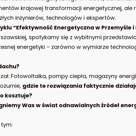
entów krajowej transformacji energetycznej, ale 
łych inżynierów, technologów i ekspertów.
yklu “Efektywność Energetyczna w Przemyśle i
rszawskiej, spotykamy się z wybitnymi przedstawici
esnej energetyki – zarówno w wymiarze technolog
 dachu?
szał. Fotowoltaika, pompy ciepła, magazyny energii
 rozumie,
gdzie te rozwiązania faktycznie działa
ko kosztuje?
gniemy Was w świat odnawialnych źródeł energ
 tym: