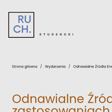
Strona główna
/
Wydarzenia
/
Odnawialne Źródła En
Odnawialne Źród
zastosowaniach