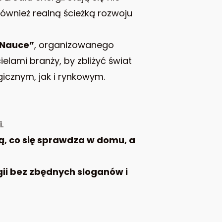
również realną ścieżką rozwoju
 Nauce”
, organizowanego
elami branży, by zbliżyć świat
icznym, jak i rynkowym.
.
ją, co się sprawdza w domu, a
ii bez zbędnych sloganów i