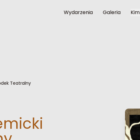
Wydarzenia
Galeria
Kim
odek Teatralny
emicki
ny