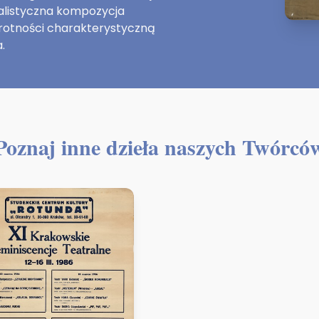
ealistyczna kompozycja
wrotności charakterystyczną
.
Poznaj inne dzieła naszych Twórcó