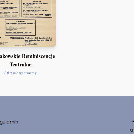
akowskie Reminiscencje
Teatralne
Afisz niesygnowany
gulamin
St