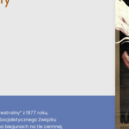
atralny” z 1977 roku,
ocjalistycznego Związku
a biegunach na tle ciemnej,