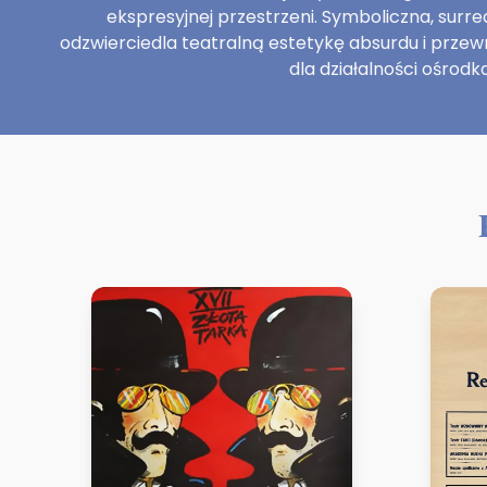
ekspresyjnej przestrzeni. Symboliczna, surr
odzwierciedla teatralną estetykę absurdu i prze
dla działalności ośrodka