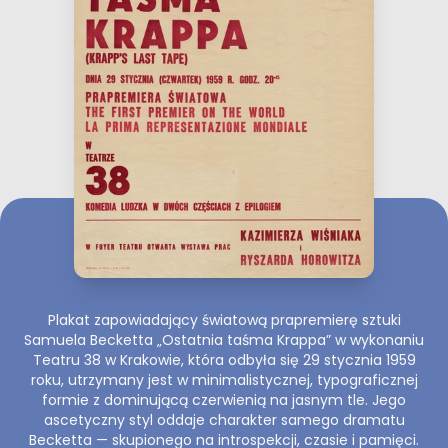
Plakat zapowiadający światową prapremierę sztuki
Samuela Becketta „Ostatnia taśma Krappa” w wykonaniu
Teatru 38 w Krakowie, która odbyła się 29 stycznia 1959
roku, utrzymany jest w minimalistycznej, typograficznej
formie z dominującą czerwienią na jasnym tle. Jego
ascetyczny styl oddaje charakter samego dramatu
Becketta — skupionego na introspekcji, czasie i pamięci.