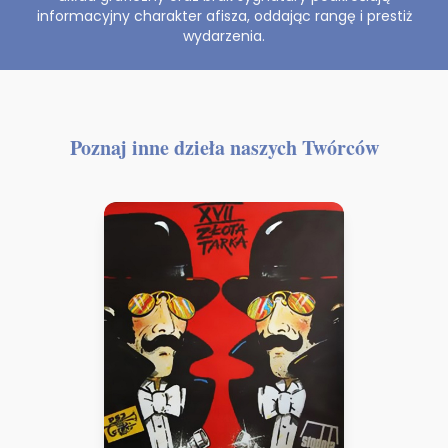
informacyjny charakter afisza, oddając rangę i prestiż
wydarzenia.
Poznaj inne dzieła naszych Twórców