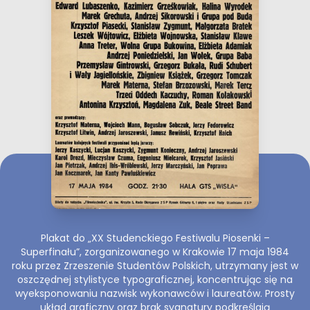
Plakat do „XX Studenckiego Festiwalu Piosenki –
Superfinału”, zorganizowanego w Krakowie 17 maja 1984
roku przez Zrzeszenie Studentów Polskich, utrzymany jest w
oszczędnej stylistyce typograficznej, koncentrując się na
wyeksponowaniu nazwisk wykonawców i laureatów. Prosty
układ graficzny oraz brak sygnatury podkreślają